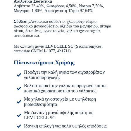
Αναλυτικά Συστατικά
Ασβέστιο 23,40%, Φωσφόρος 4,50%, Νάτριο 7,50%,
Μαγνήσιο 1,80%, Ακατέργαστη Τέφρα 97,64%.
Σύνθεση:
Ανθρακικό ασβέστιο, χλωριούχο νάτριο,
φωσφορικό μονοασβέστιο, οξείδιο του μαγνησίου, πίτυρα
σίτου, βιταμίνες, ιχνοστοιχεία, χηλικά ιχνοστοιχεία,
αντιοξειδωτικά.
Με ζωντανή μαγιά
LEVUCELL SC
(Saccharomyces
cerevisiae CNCM I-1077, 4b1711)
Πλεονεκτήματα Χρήσης
Προάγει την καλή υγεία των αιγοπροβάτων
γαλακτοπαραγωγής
Βελτιστοποιεί την γαλακτοπαραγωγή και τα
ποιοτικά χαρακτηριστικά του γάλακτος
Με χηλικά ιχνοστοιχεία με υψηλότερη
βιοδιαθεσιμότητα
Με ζωντανή μαγιά υψηλής ποιότητας
LEVUCELL SC
Ιδανική επιλογή για πολύ υψηλές αποδόσεις