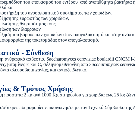
αρεμπόδιση του εποικισμού του εντέρου από ανεπιθύμητα βακτήρια (π.χ.
λλά και
ποστήριξη του ανοσοποιητικού συστήματος των χοιριδίων.
ύξηση της ευρωστίας των χοιριδίων,
είωση της θνησιμότητας τους,
είωση των διαρροιών
ύξηση του βάρους των χοιριδίων στον απογαλακτισμό και στην ανάπτ
μοιομορφίας της τοκετομάδας στον απογαλακτισμό.
ατικά - Σύνθεση
η:
ανθρακικό ασβέστιο, Saccharomyces cerevisiae boulardii CNCM I-
ες, βιταμίνες Ε και C, σέληνιομεθειονίνη από
Saccharomyces
cerevisi
όντα αλευροβιομηχανίας, και αντιοξειδωτικό.
γίες & Τρόπος Χρήσης
η ποσότητα 2 kg ανά 1000 Kg σιτηρεσίου για χοιρίδια έως 25 kg ζών
ισσότερες πληροφορίες επικοινωνήστε με τον Τεχνικό Σύμβουλο της