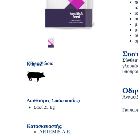
π
α
υ
α
μ
μ
α
ο
Συστ
Σύνθεσ
Είδος Ζώου:
Χοιρινά
γλουκάν
υποπροϊ
Οδη
Ανάμειξ
Διαθέσιμες Συσκευασίες:
Σακί 25 kg
Για περ
Κατασκευαστής:
ARTEMIS Α.Ε.