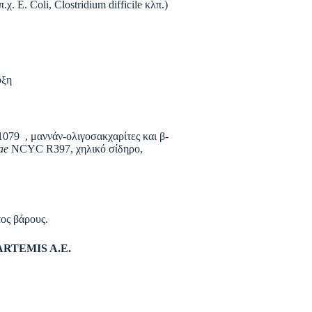
 E. Coli, Clostridium difficile κλπ.)
υξη
1079 , μαννάν-ολιγοσακχαρίτες και β-
ae
NCYC R397, χηλικό σίδηρο,
τος βάρους.
ARTEMIS A.E.