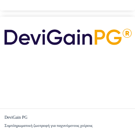
DeviGain PG
Συμπληρωματική ζωοτροφή για παχυνόμενους χοίρους