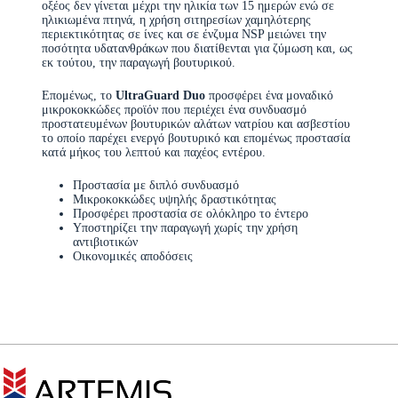
οξέος δεν γίνεται μέχρι την ηλικία των 15 ημερών ενώ σε
ηλικιωμένα πτηνά, η χρήση σιτηρεσίων χαμηλότερης
περιεκτικότητας σε ίνες και σε ένζυμα NSP μειώνει την
ποσότητα υδατανθράκων που διατίθενται για ζύμωση και, ως
εκ τούτου, την παραγωγή βουτυρικού.
Επομένως, το
UltraGuard
Duo
προσφέρει ένα μοναδικό
μικροκοκκώδες προϊόν που περιέχει ένα συνδυασμό
προστατευμένων βουτυρικών αλάτων νατρίου και ασβεστίου
το οποίο παρέχει ενεργό βουτυρικό και επομένως προστασία
κατά μήκος του λεπτού και παχέος εντέρου.
Προστασία με διπλό συνδυασμό
Μικροκοκκώδες υψηλής δραστικότητας
Προσφέρει προστασία σε ολόκληρο το έντερο
Υποστηρίζει την παραγωγή χωρίς την χρήση
αντιβιοτικών
Οικονομικές αποδόσεις