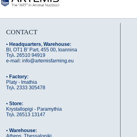
CONTACT
•
Headquarters, Warehouse:
ΒΙ, OΤ1 B’ Part, 455 00, Ioannina
Τηλ. 26510 94919
e-mail: info@artemisfarming.eu
•
Factory:
Platy - Imathia
Τηλ. 2333 305478
•
Store:
Krystallopigi - Paramythia
Τηλ. 26513 13147
•
Warehouse:
Athens, Thessaloniki