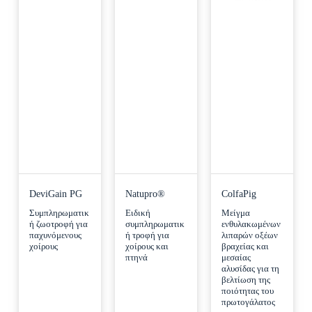
DeviGain PG
Natupro®
ColfaPig
Συμπληρωματικ
Ειδική
Μείγμα
ή ζωοτροφή για
συμπληρωματικ
ενθυλακωμένων
παχυνόμενους
ή τροφή για
λιπαρών οξέων
χοίρους
χοίρoυς και
βραχείας και
πτηνά
μεσαίας
αλυσίδας για τη
βελτίωση της
ποιότητας του
πρωτογάλατος