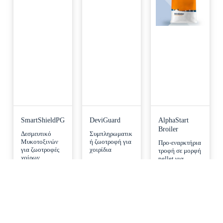
SmartShieldPG
DeviGuard
AlphaStart
Broiler
Δεσμευτικό
Συμπληρωματικ
Μυκοτοξινών
ή ζωοτροφή για
Προ-εναρκτήρια
για ζωοτροφές
χοιρίδια
τροφή σε μορφή
χοίρων
pellet για
κοτόπουλα
κρεατοπαραγωγ
ής