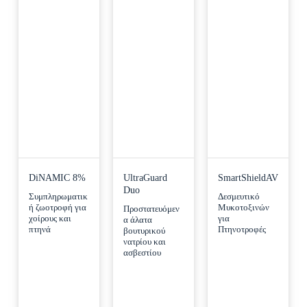
DiNAMIC 8%
UltraGuard
SmartShieldAV
Duo
Συμπληρωματικ
Δεσμευτικό
ή ζωοτροφή για
Μυκοτοξινών
Προστατευόμεν
χοίρους και
για
α άλατα
πτηνά
Πτηνοτροφές
βουτυρικού
νατρίου και
ασβεστίου