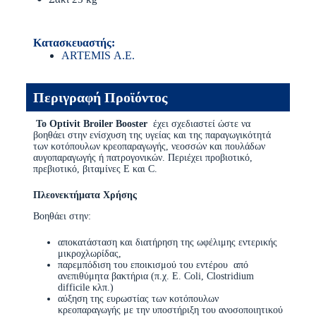
Κατασκευαστής:
ARTEMIS Α.Ε.
Περιγραφή Προϊόντος
Το Optivit
Broiler
Booster
έχει σχεδιαστεί ώστε να
βοηθάει στην ενίσχυση της υγείας και της παραγωγικότητά
των κοτόπουλων κρεοπαραγωγής, νεοσσών και πουλάδων
αυγοπαραγωγής ή πατρογονικών. Περιέχει προβιοτικό,
πρεβιοτικό, βιταμίνες Ε και C.
Πλεονεκτήματα Χρήσης
Βοηθάει στην:
αποκατάσταση και διατήρηση της ωφέλιμης εντερικής
μικροχλωρίδας,
παρεμπόδιση του εποικισμού του εντέρου από
ανεπιθύμητα βακτήρια (π.χ. E. Coli, Clostridium
difficile κλπ.)
αύξηση της ευρωστίας των κοτόπουλων
κρεοπαραγωγής με την υποστήριξη του ανοσοποιητικού