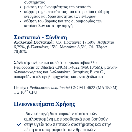
συστήματος
μείωση της θνησιμότητας των νεοσσών
αύξηση της πεπτικότητας του σιτηρεσίου (αύξηση
ενέργειας και δραστικότητας των ενζύμων
αύξηση του βάρους και της ομοιομορφίας των
κοτόπουλων κατά την σφαγή
Συστατικά - Σύνθεση
Αναλυτικά Συστατικά:
Ολ. Πρωτεΐνες 17,50%, Ασβέστιο
6,29%, β-Γλουκάνες 15%, Μαννάνες 8,5%, Ολ. Τέφρα
70,40%.
Σύνθεση:
ανθρακικό ασβέστιο, γαλακτοβάκιλλο
Pediococcus
acidilactici
CNCM I-4622 (MA 18/5M), μαννάν-
ολιγοσακχαρίτες και β-γλουκάνες, βιταμίνες Ε και C ,
υποπροϊόντα αλευροβιομηχανίας, και αντιοξειδωτικό.
Περιέχει
Pediococcus acidilactici
CNCM I-4622 (MA 18/5M)
12
1 x 10
CFU
Πλεονεκτήματα Χρήσης
Ιδανική πηγή διατροφικών συστατικών
εμπλουτισμένη με προσθετικά που βοηθούν
στην υγεία του πεπτικού συστήματος και στην
πέψη και απορρόφηση των θρεπτικών