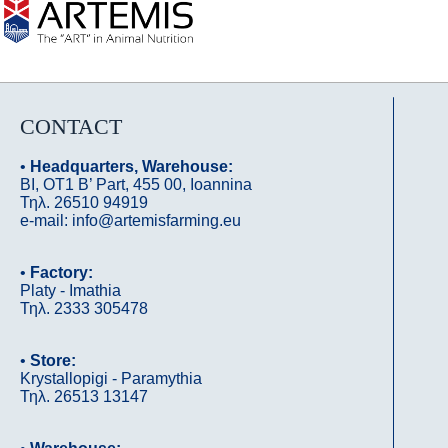
CONTACT
•
Headquarters, Warehouse:
ΒΙ, OΤ1 B’ Part, 455 00, Ioannina
Τηλ. 26510 94919
e-mail: info@artemisfarming.eu
•
Factory:
Platy - Imathia
Τηλ. 2333 305478
•
Store:
Krystallopigi - Paramythia
Τηλ. 26513 13147