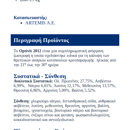
Κατασκευαστής:
ARTEMIS Α.Ε.
Περιγραφή Προϊόντος
Το
Optivit
2012
είναι μία συμπληρωματική ανόργανη
ζωοτροφή η οποία σχεδιάστηκε ειδικά για τη κάλυψη των
θρεπτικών αναγκών κοτόπουλων κρεοπαραγωγής ηλικίας από
η
η
την 21
έως την 30
ημέρα.
Συστατικά - Σύνθεση
Αναλυτικά Συστατικά:
Ολ. Πρωτεΐνες 27,75%, Ασβέστιο
6,99%, Νάτριο 6,81%, Λυσίνη 12,17%, Μεθειονίνη 13,57%,
Θρεονίνη 6,86%, Αργινίνη 5,00%, Βαλίνη 5,52%.
Σύνθεση:
χλωριούχο νάτριο, διττανθρακική σόδα, ανθρακικό
ασβέστιο, λυσίνη, μεθειονίνη, θρεονίνη, αργινίνη, βαλίνη,
βιταμίνες, ιχνοστοιχεία, βουτυρικό νάτριο και βουτυρικό
ασβέστιο, ένζυμο σίτου και φυτάση, φωσφατιδυλοχολίνη,
κοκκιδιοστατικό και αντιοξειδωτικό.