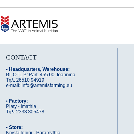
CONTACT
•
Headquarters, Warehouse:
ΒΙ, OΤ1 B’ Part, 455 00, Ioannina
Τηλ. 26510 94919
e-mail: info@artemisfarming.eu
•
Factory:
Platy - Imathia
Τηλ. 2333 305478
•
Store:
Krystallopigi - Paramythia