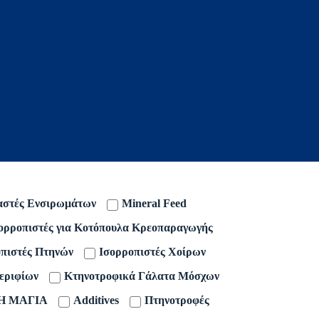
αστές Ενσιρωμάτων
Mineral Feed
ορροπιστές για Κοτόπουλα Κρεοπαραγωγής
πιστές Πτηνών
Ισορροπιστές Χοίρων
εριφίων
Κτηνοτροφικά Γάλατα Μόσχων
Η ΜΑΓΙΑ
Additives
Πτηνοτροφές