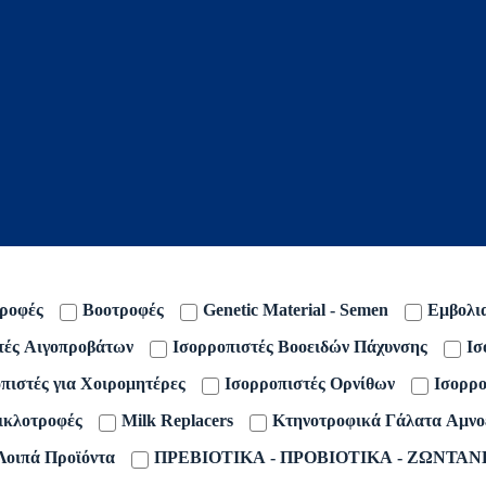
ροφές
Βοοτροφές
Genetic Material - Semen
Εμβολι
τές Αιγοπροβάτων
Ισορροπιστές Βοοειδών Πάχυνσης
Ισ
πιστές για Χοιρομητέρες
Ισορροπιστές Ορνίθων
Ισορρο
ικλοτροφές
Milk Replacers
Κτηνοτροφικά Γάλατα Αμνο
Λοιπά Προϊόντα
ΠΡΕΒΙΟΤΙΚΑ - ΠΡΟΒΙΟΤΙΚΑ - ΖΩΝΤΑΝ